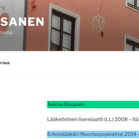
SSANEN
hdessa
araus
Teemu Rissanen
Lääketieteen lisensiaatti (LL) 2008 – I
Erikoislääkäri (Nuorisopsykiatria) 2014 –