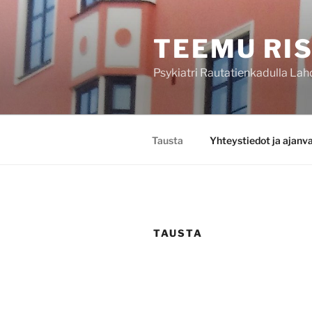
Siirry
sisältöön
TEEMU RI
Psykiatri Rautatienkadulla La
Tausta
Yhteystiedot ja ajanv
TAUSTA