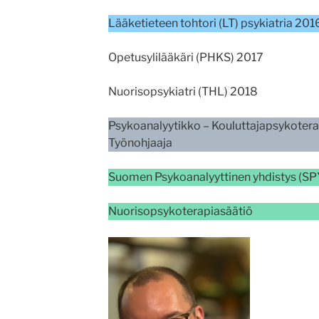
Lääketieteen tohtori (LT) psykiatria 201
Opetusylilääkäri (PHKS) 2017
Nuorisopsykiatri (THL) 2018
Psykoanalyytikko – Kouluttajapsykoterape
Työnohjaaja
Suomen Psykoanalyyttinen yhdistys (SPY
Nuorisopsykoterapiasäätiö