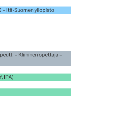
6 – Itä-Suomen yliopisto
utti – Kliininen opettaja –
, IPA)