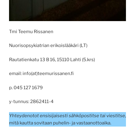
Tmi Teemu Rissanen
Nuorisopsykiatrian erikoislääkäri (LT)
Rautatienkatu 13 B 16, 15110 Lahti (5.krs)
email: info(at)teemurissanen.fi
p. 045 127 1679
y-tunnus: 2862411-4
Yhteydenotot ensisijaisesti sähköpostitse tai viestitse
,
mitä kautta sovitaan puhelin- ja vastaanottoaika.