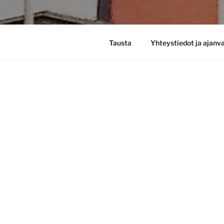
Tausta
Yhteystiedot ja ajanv
PSYKIATRIPALVELUA
YKSILÖLLISESTI –
KAIKENIKÄISILLE