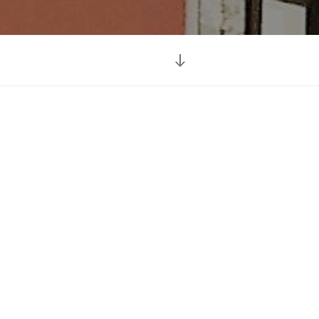
Vieritä
alas
sisältöön
vio
not
ela-pätevyys) /
ö