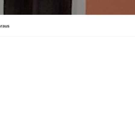
araus
Psykiatrinen arvio, kuntoutustarpeen ar
Psykoanalyysi
Psykoterapia-arviot ja kuntoutuslausun
Psykoterapia, kuntoutuspsykoterapia (K
Psykoterapeuttinen sarjahoito
Työnohjaus, moniammatillinen yhteisty