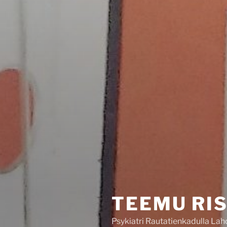
TEEMU RI
Psykiatri Rautatienkadulla La